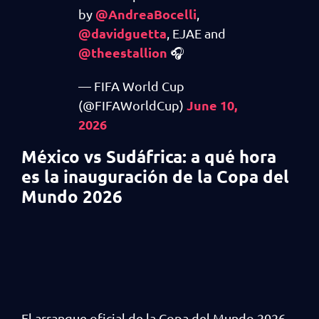
@AndreaBocelli
by
,
@davidguetta
, EJAE and
@theestallion
🎧
— FIFA World Cup
June 10,
(@FIFAWorldCup)
2026
México vs Sudáfrica: a qué hora
es la inauguración de la Copa del
Mundo 2026
El arranque oficial de la Copa del Mundo 2026