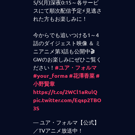
5/5(月)深夜0:15～各サービ
スにて順次配信予定⚡見逃さ
れた方もお楽しみに！
今からでも追いつける1～4
話のダイジェスト映像 ＆ ミ
ニアニメ第3話も公開中🎬
GWのお楽しみにぜひご覧く
#ユア・フォルマ
ださい！
#your_forma
#花澤香菜
#
小野賢章
https://t.co/2WCl1aRulQ
pic.twitter.com/Eqsp2TBO
3S
— ユア・フォルマ【公式】
／TVアニメ放送中！