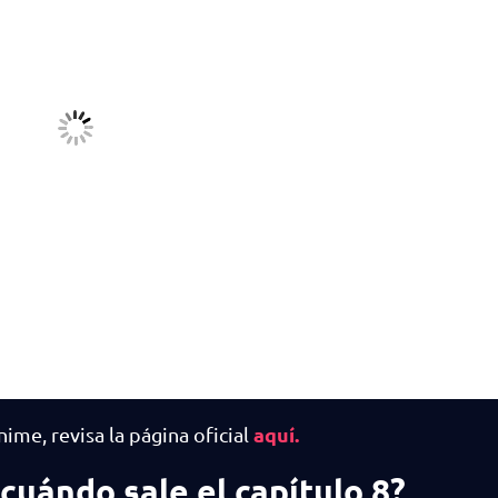
aquí.
ime, revisa la página oficial
cuándo sale el capítulo 8?