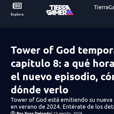
TierraG
Explora
Tower of God tempor
capítulo 8: a qué hora
el nuevo episodio, c
dónde verlo
Tower of God está emitiendo su nuev
en verano de 2024. Entérate de los deta
Por
Yoss Delgado
|
23 agosto, 2024