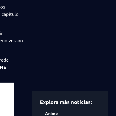
los
 capítulo
sin
pleno verano
rada
INE
Explora más noticias:
Anime