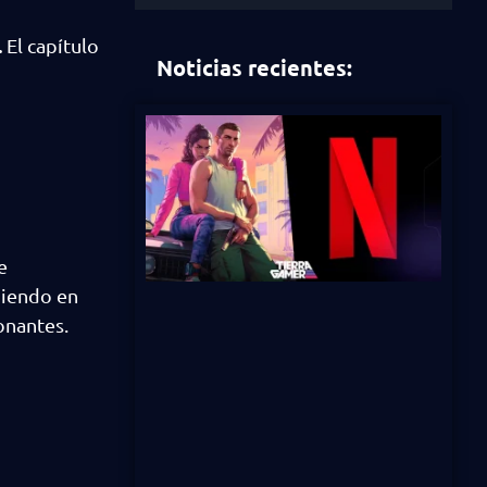
.
El capítulo
Noticias recientes:
e
diendo en
onantes.