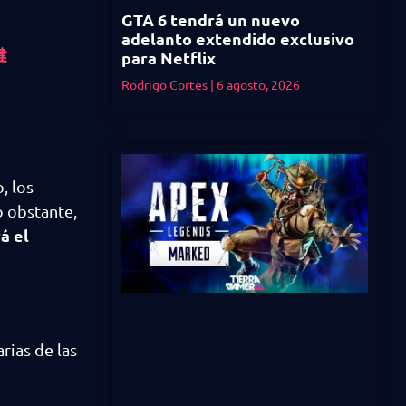
GTA 6 tendrá un nuevo
adelanto extendido exclusivo
健
para Netflix
Rodrigo Cortes
6 agosto, 2026
, los
o obstante,
á el
rias de las