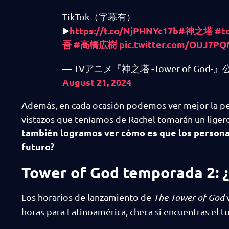
TikTok（字幕有）
https://t.co/NjPHNYc17b
#神之塔
#t
▶️
吾
#高橋広樹
pic.twitter.com/OUJ7PQ
— TVアニメ『神之塔 -Tower of God
August 21, 2024
Además, en cada ocasión podemos ver mejor la per
vistazos que teníamos de Rachel tomarán un lige
también logramos ver cómo es que los personaje
futuro?
Tower of God temporada 2: ¿a
Los horarios de lanzamiento de
The Tower of God
v
horas para Latinoamérica, checa si encuentras el 