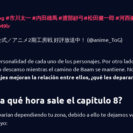
og
#市川太一
#内田雄馬
#渡部紗弓
#松田健一郎
#河西
M9lr
-』公式／アニメ2期工房戦 好評放送中！ (@anime_ToG)
sonalidad de cada uno de los personajes. Por otro lado
ro descanso mientras el camino de Baam se mantiene. N
s mejoran la relación entre ellos, ¿qué les deparar
 qué hora sale el capítulo 8?
arían dependiendo tu zona, debido a ello te dejamos va
tuyo: