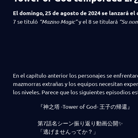
El domingo, 25 de agosto de 2024 se lanzará el
7 se tituló
“Mazino Magic”
y el 8 se titulará
“Su nom
En el capítulo anterior los personajes se enfrenta
mazmorras extrañas y los equipos necesitan expe
los niveles. Parece que los siguientes episodios 
『神之塔 -Tower of God- 王子の帰還』
第7話名シーン振り返り動画公開✨
「逃げませんってか？」