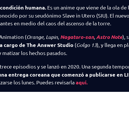
a condición humana.
Es un anime que viene de la ola de 
nocido por su seudónimo Slave in Utero (SIU). El nuevo
pantes en medio del caos del ascenso de la torre.
Nagatoro-san
Astro Note
Animation (
Orange, Lupin,
,
), 
á a cargo de The Answer Studio
(
Golgo 13
), y llega en 
 matizar los hechos pasados.
trece episodios y se lanzó en 2020. Una segunda tempo
una entrega coreana que comenzó a publicarse en L
aquí.
anzarse los lunes. Puedes revisarla