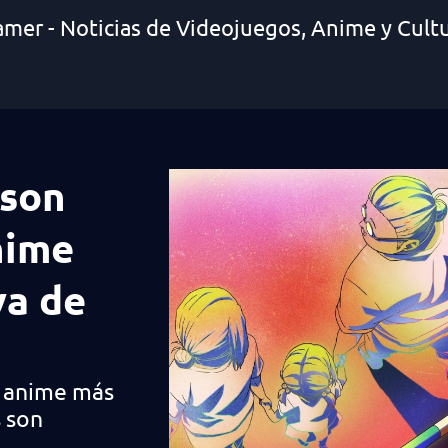
amer - Noticias de Videojuegos, Anime y Cult
 son
nime
va de
de anime más
s son