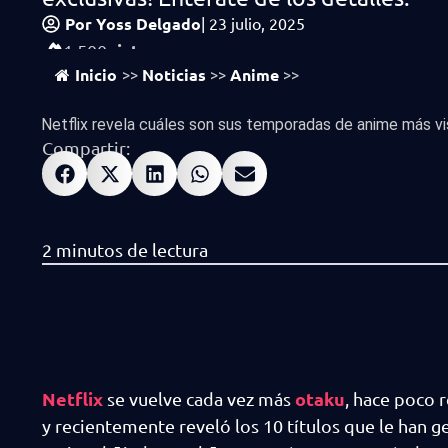
Por
Yoss Delgado
|
23 julio, 2025
vistas
1,500
Inicio
Noticias
Anime
>>
>>
>>
Netflix revela cuáles son sus temporadas de anime más vis
Compartir:
Netflix
otaku
se vuelve cada vez más
, hace poco 
y recientemente reveló los 10 títulos que le han 