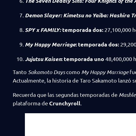
The Seven Deadly Sins: Four Knights of the
Demon Slayer: Kimetsu no Yaiba: Hashira Tr
SPY x FAMILY:
temporada
dos:
27,100,000 ho
My Happy Marriage
: temporada dos:
29,200
Jujutsu Kaisen
:
temporada uno
48,400,000 h
Tanto
Sakamoto Days
como
My Happy Marriage
fu
Actualmente, la historia de Taro Sakamoto lanzó 
Recuerda que las segundas temporadas de
Mashle,
Crunchyroll
plataforma de
.