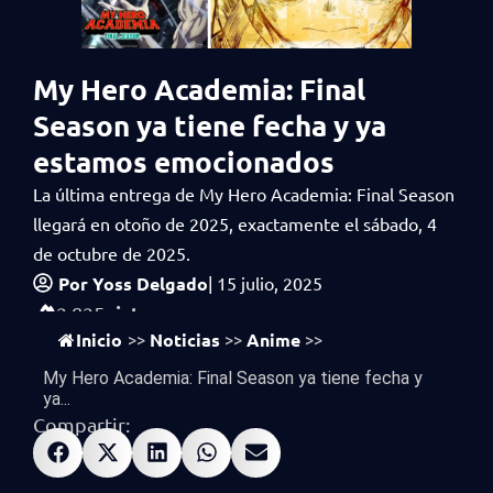
My Hero Academia: Final
Season ya tiene fecha y ya
estamos emocionados
La última entrega de My Hero Academia: Final Season
llegará en otoño de 2025, exactamente el sábado, 4
de octubre de 2025.
Por
Yoss Delgado
|
15 julio, 2025
vistas
2,825
Inicio
Noticias
Anime
>>
>>
>>
My Hero Academia: Final Season ya tiene fecha y
ya...
Compartir: