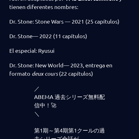
tienen diferentes nombres:
Dr. Stone: Stone Wars — 2021 (25 capítulos)
Dr. Stone— 2022 (11 capítulos)
El especial: Ryusui
Dr. Stone: New World— 2023, entrega en
formato
deux cours
(22 capítulos)
／
ABEMA 過去シリーズ無料配
信中！🚀
＼
第1期～第4期第1クールの過
去シリーズ全話が