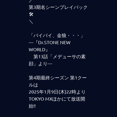
第3期名シーンプレイバック
🛠️
＼
「バイバイ、金狼・・・」
―『Dr.STONE NEW
WORLD』
第13話「メデューサの素
顔」より―
第4期最終シーズン 第1クー
ルは
2025年1月9日(木)22時より
TOKYO MXほかにて放送開
始‼