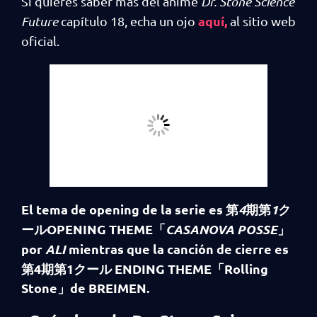
Si quieres saber más del anime
Dr. Stone Science
aquí,
Future
capítulo 18, echa un ojo
al sitio web
oficial.
El tema de opening de la serie es
第
4
期
第
1
ク
ール
OPENING THEME
「
CASANOVA POSSE
」
por
ALI
mientras que la canción de cierre es
第
4
期
第
1
クール
ENDING THEME
「
Rolling
Stone
」
de BREIMEN.