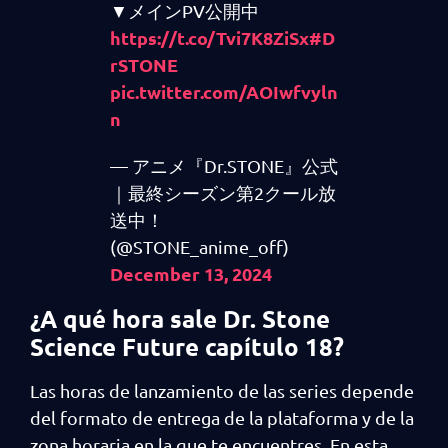
▼メインPV公開中
https://t.co/Tvi7K8ZiSx
#D
rSTONE
pic.twitter.com/AOIwfvyln
n
— アニメ『Dr.STONE』公式
｜最終シーズン第2クール放
送中！
(@STONE_anime_off)
December 13, 2024
¿A qué hora sale Dr. Stone
Science Future capítulo 18?
Las horas de lanzamiento de las series depende
del formato de entrega de la plataforma y de la
zona horaria en la que te encuentres. En esta