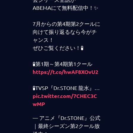
ABEMAにて無料配信中！✨
7月からの第4期第2クールに
向けて振り返るなら今がチ
ャンス！
ぜひご覧ください！🧪
🧪第1期～第4期第1クール
https://t.co/hwAF8XOvU2
🧪TVSP『Dr.STONE 龍水』…
pic.twitter.com/7CHEC3C
wMP
— アニメ『Dr.STONE』公式
｜最終シーズン第2クール放