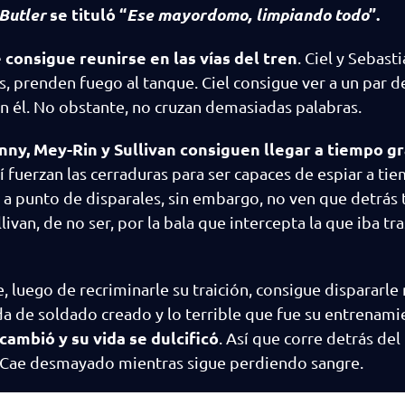
Butler
se tituló “
Ese mayordomo, limpiando todo
”.
consigue reunirse en las vías del tren
. Ciel y Sebast
s, prenden fuego al tanque. Ciel consigue ver a un par d
en él. No obstante, no cruzan demasiadas palabras.
nny, Mey-Rin y Sullivan consiguen llegar a tiempo gr
hí fuerzan las cerraduras para ser capaces de espiar a ti
a punto de disparales, sin embargo, no ven que detrás 
van, de no ser, por la bala que intercepta la que iba tra
 luego de recriminarle su traición, consigue dispararle 
a de soldado creado y lo terrible que fue su entrenami
cambió y su vida se dulcificó
. Así que corre detrás del 
s. Cae desmayado mientras sigue perdiendo sangre.