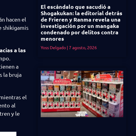
El escándalo que sacudió a
Shogakukan: la editorial detrás
de Frieren y Ranma revela una
ián hacen el
investigación por un mangaka
e shikigamis
condenado por delitos contra
menores
Yoss Delgado
7 agosto, 2026
acias a las
empo.
tienen a
s la bruja
mientras el
ento al
tren y le