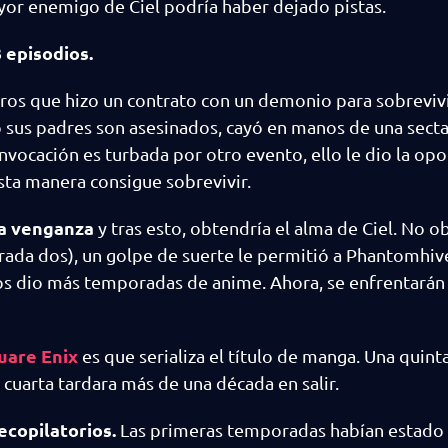
ayor enemigo de Ciel podría haber dejado pistas.
 episodios.
uros que hizo un contrato con un demonio para sobrevivir
do sus padres son asesinados, cayó en manos de una secta
 invocación es turbada por otro evento, ello le dio la op
esta manera consigue sobrevivir.
na venganza
y tras esto, obtendría el alma de Ciel. No ob
mporada dos), un golpe de suerte le permitió a Phantomhi
 nos dio más temporadas de anime. Ahora, se enfrentarán
uare Enix
es que serializa el título de manga. Una quint
 cuarta tardara más de una década en salir.
copilatorios.
Las primeras temporadas habían estado 