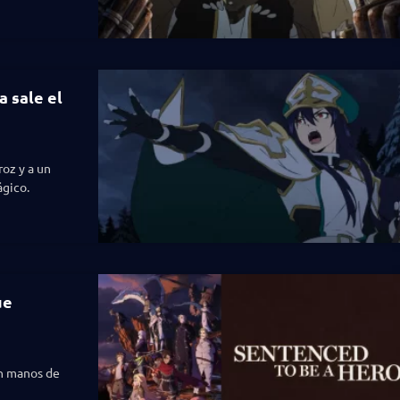
a sale el
oz y a un
ágico.
ue
en manos de