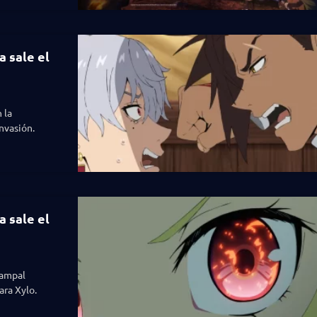
a sale el
 la
invasión.
a sale el
campal
ara Xylo.