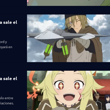
a sale el
ord y
poyará en
a sale el
ulo entre
iaciones.