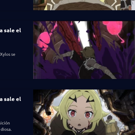
a sale el
Xylos se
a sale el
sición
 diosa.