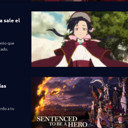
a sale el
onio que
tado.
ías
rdo a tu