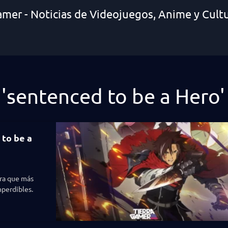
amer - Noticias de Videojuegos, Anime y Cult
 'sentenced to be a Hero'
 to be a
ura que más
mperdibles.